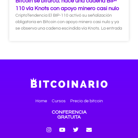
Bitcoin se bifurca: nace una cadena BIP-
110 vía Knots con apoyo minero casi nulo
CriptoTendencia El BIP-110 activó su señalización
obligatoria en Bitcoin con apoyo minero casi nulo y ya
se observa una cadena escindida vía Knots. La entrada
Home
Cursos
Precio de bitcoin
CONFERENCIA
GRATUITA